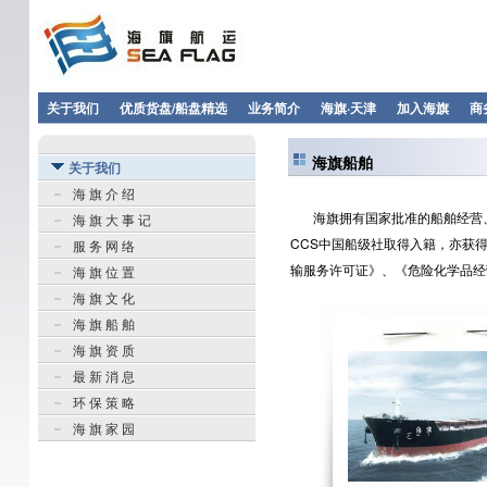
关于我们
优质货盘/船盘精选
业务简介
海旗·天津
加入海旗
商
海旗船舶
关于我们
海 旗 介 绍
海旗拥有国家批准的船舶经营、
海 旗 大 事 记
CCS中国船级社取得入籍，亦获
服 务 网 络
输服务许可证》、《危险化学品经
海 旗 位 置
海 旗 文 化
海 旗 船 舶
海 旗 资 质
最 新 消 息
环 保 策 略
海 旗 家 园