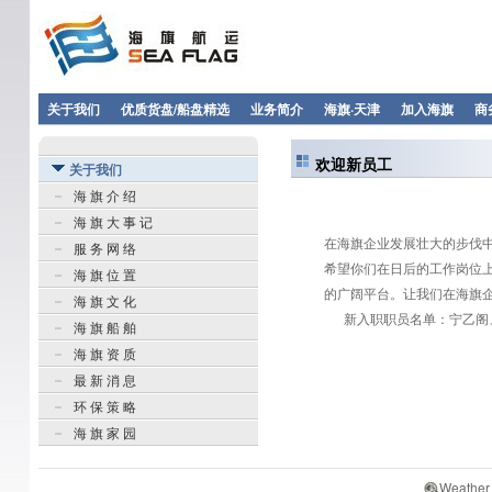
关于我们
优质货盘/船盘精选
业务简介
海旗·天津
加入海旗
商
欢迎新员工
关于我们
海 旗 介 绍
海 旗 大 事 记
在海旗企业发展壮大的步伐
服 务 网 络
希望你们在日后的工作岗位
海 旗 位 置
的广阔平台。让我们在海旗
海 旗 文 化
新入职职员名单：宁乙阁、
海 旗 船 舶
海 旗 资 质
最 新 消 息
环 保 策 略
海 旗 家 园
Weather