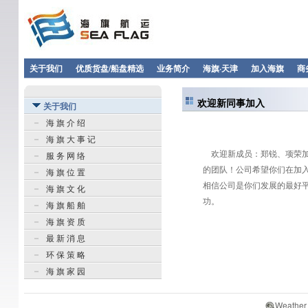
关于我们
优质货盘/船盘精选
业务简介
海旗·天津
加入海旗
商
欢迎新同事加入
关于我们
海 旗 介 绍
海 旗 大 事 记
欢迎新成员：郑锐、项荣加
服 务 网 络
的团队！公司希望你们在加
海 旗 位 置
相信公司是你们发展的最好
海 旗 文 化
功。
海 旗 船 舶
海 旗 资 质
最 新 消 息
环 保 策 略
海 旗 家 园
Weather