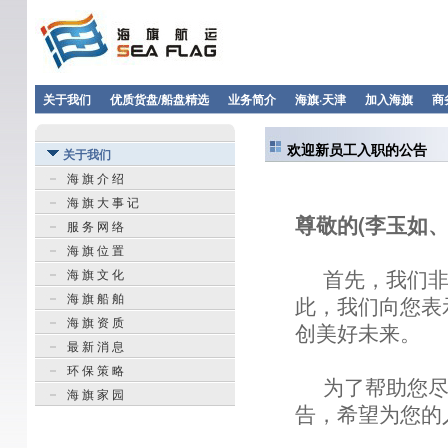
关于我们
优质货盘/船盘精选
业务简介
海旗·天津
加入海旗
商
欢迎新员工入职的公告
关于我们
海 旗 介 绍
海 旗 大 事 记
尊敬的(李玉如、
服 务 网 络
海 旗 位 置
首先，我们非
海 旗 文 化
海 旗 船 舶
此，我们向您表
海 旗 资 质
创美好未来。
最 新 消 息
环 保 策 略
为了帮助您
海 旗 家 园
告，希望为您的