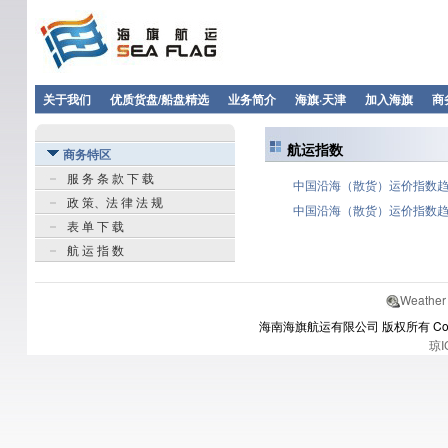
关于我们
优质货盘/船盘精选
业务简介
海旗·天津
加入海旗
商
航运指数
商务特区
服 务 条 款 下 载
中国沿海（散货）运价指数趋势图 
政 策、法 律 法 规
中国沿海（散货）运价指数趋势图
表 单 下 载
航 运 指 数
Weather
海南海旗航运有限公司 版权所有 Copyrights
琼I